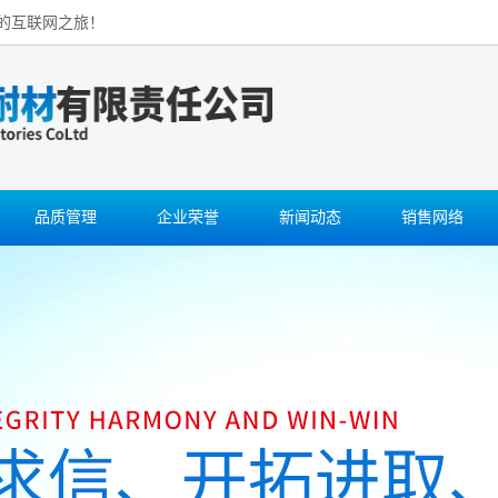
的互联网之旅！
品质管理
企业荣誉
新闻动态
销售网络