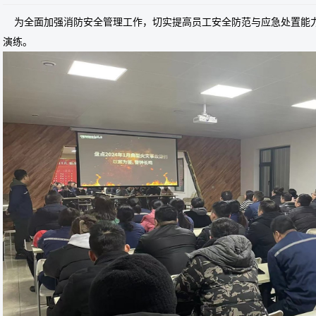
为全面加强消防安全管理工作，切实提高员工安全防范与应急处置能力
演练。