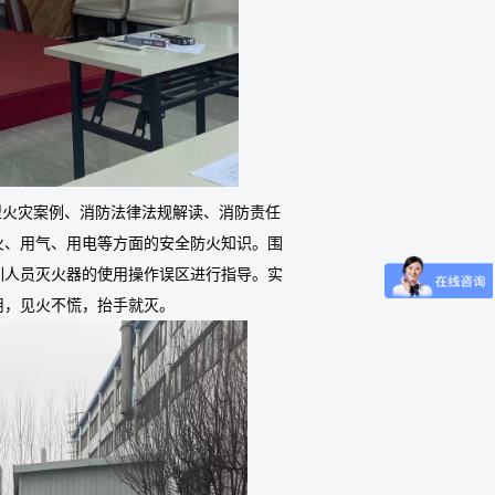
火灾案例、消防法律法规解读、消防责任
火、用气、用电等方面的安全防火知识。围
训人员灭火器的使用操作误区进行指导。实
用，见火不慌，抬手就灭。