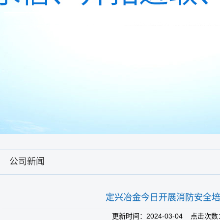
公司新闻
定兴冶金今日开展消防安全
更新时间：2024-03-04 点击次数