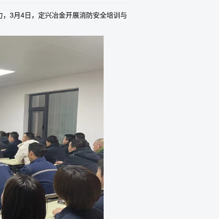
，3月4日，定兴冶金开展消防安全培训与