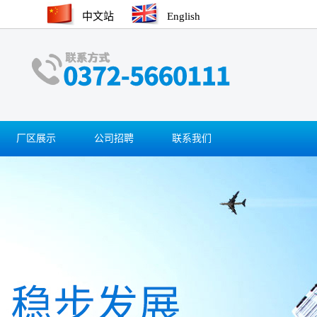
中文站
English
厂区展示
公司招聘
联系我们